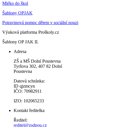
Mléko do škol
Šablony OPJAK
Potravinová pomoc dětem v sociální nouzi
Výuková platforma Proškoly.cz
Šablony OP JAK II.
Adresa
ZŠ a MŠ Dolní Poustevna
Tyršova 302, 407 82 Dolní
Poustevna
Datová schránka:
ID qjzmcyn
IČO: 70982911
IZO: 102065233
Kontakt ředitelka
Ředitel:
reditel@zsdpou.cz