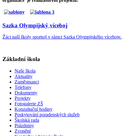
organizace je realizátorem projektů:
Sazka Olympijský víceboj
Žáci naší školy sportují v rámci Sazka Olympijského víceboje.
Základní škola
Naše škola
Aktuality
Zaměstnanci
Telefony
Dokumenty
Projekty
Fotogalerie ZŠ
Konzultační hodiny
Poskytování poradenských služeb
Školská rada
Prázdniny
Zvonění