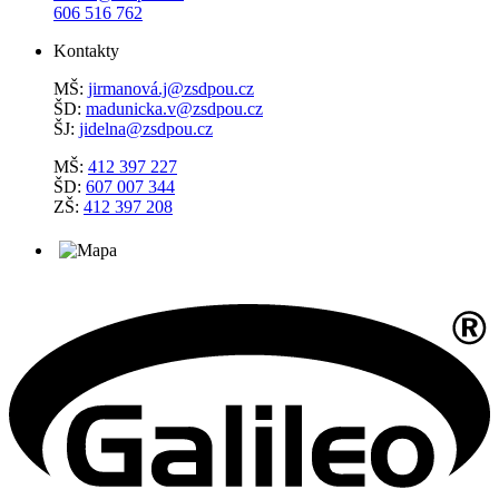
606 516 762
Kontakty
MŠ:
jirmanová.j@zsdpou.cz
ŠD:
madunicka.v@zsdpou.cz
ŠJ:
jidelna@zsdpou.cz
MŠ:
412 397 227
ŠD:
607 007 344
ZŠ:
412 397 208