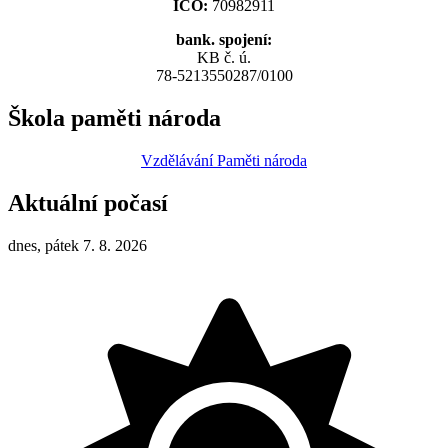
IČO:
70982911
bank. spojení:
KB č. ú.
78-5213550287/0100
Škola paměti národa
Vzdělávání Paměti národa
Aktuální počasí
dnes, pátek 7. 8. 2026