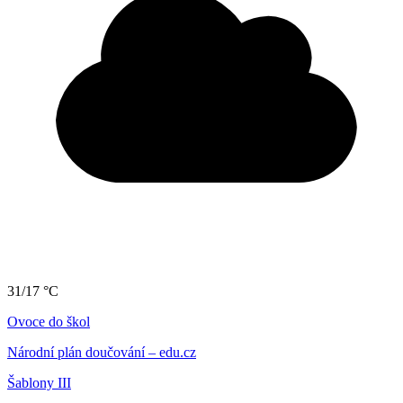
31/17 °C
Ovoce do škol
Národní plán doučování – edu.cz
Šablony III