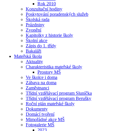
Rok 2010
Konzultační hodiny
Poskytování poradenských služeb
Školská rada
Prázdniny
Zvonění
Kapitolky z historie školy
Školní akce
Zápis do 1. třídy
Bakaláři
Mateřská škola
Aktuality
Charakteristika mateřské školy
Prostory MŠ
Ve školce i doma
Zábava na doma
Zaměstnanci
Třídní vzdělávací program Sluníčka
Třídní vzdělávací program Berušky
Roční plán mateřské školy
Dokumenty
Domácí tvoření
Mimořádné akce MŠ
Fotogalerie MŠ
2023