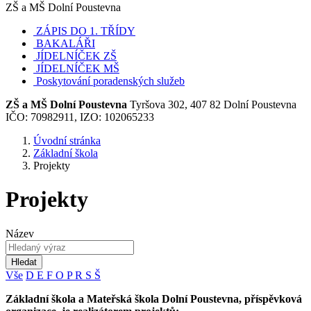
ZŠ a MŠ Dolní Poustevna
ZÁPIS DO 1. TŘÍDY
BAKALÁŘI
JÍDELNÍČEK ZŠ
JÍDELNÍČEK MŠ
Poskytování poradenských služeb
ZŠ a MŠ Dolní Poustevna
Tyršova 302, 407 82 Dolní Poustevna
IČO: 70982911, IZO: 102065233
Úvodní stránka
Základní škola
Projekty
Projekty
Název
Hledat
Vše
D
E
F
O
P
R
S
Š
Základní škola a Mateřská škola Dolní Poustevna, příspěvková