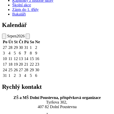
Kapitolky z historie školy
Školní akce
Zápis do 1. třídy
Bakaláři
Kalendář
Srpen
2026
Po
Út
St
Čt
Pá
So
Ne
27
28
29
30
31
1
2
3
4
5
6
7
8
9
10
11
12
13
14
15
16
17
18
19
20
21
22
23
24
25
26
27
28
29
30
31
1
2
3
4
5
6
Rychlý kontakt
ZŠ a MŠ Dolní Poustevna, příspěvková organizace
Tyršova 302,
407 82 Dolní Poustevna