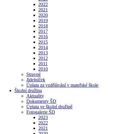
2022
2021
2020
2019
2018
2017
2016
2015
2014
2013
2012
2011
2010
Stravné
Jídelníček
Úplata za vzdělávání v mateřské škole
Školní družina
Aktuality
Dokumenty ŠD
Úplata ve školní družině
Fotogalerie ŠD
2023
2022
2021
2020