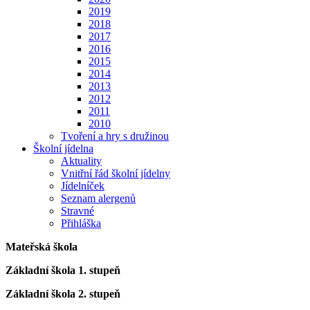
2019
2018
2017
2016
2015
2014
2013
2012
2011
2010
Tvoření a hry s družinou
Školní jídelna
Aktuality
Vnitřní řád školní jídelny
Jídelníček
Seznam alergenů
Stravné
Přihláška
Mateřská škola
Základní škola 1. stupeň
Základní škola 2. stupeň