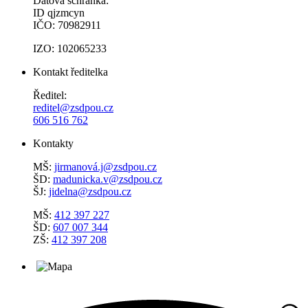
Datová schránka:
ID qjzmcyn
IČO: 70982911
IZO: 102065233
Kontakt ředitelka
Ředitel:
reditel@zsdpou.cz
606 516 762
Kontakty
MŠ:
jirmanová.j@zsdpou.cz
ŠD:
madunicka.v@zsdpou.cz
ŠJ:
jidelna@zsdpou.cz
MŠ:
412 397 227
ŠD:
607 007 344
ZŠ:
412 397 208