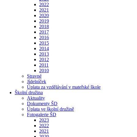
2022
2021
2020
2019
2018
2017
2016
2015
2014
2013
2012
2011
2010
Stravné
Jídelníček
Úplata za vzdělávání v mateřské škole
Školní družina
Aktuality
Dokumenty ŠD
Úplata ve školní družině
Fotogalerie ŠD
2023
2022
2021
2020