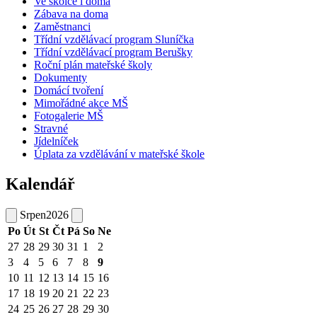
Ve školce i doma
Zábava na doma
Zaměstnanci
Třídní vzdělávací program Sluníčka
Třídní vzdělávací program Berušky
Roční plán mateřské školy
Dokumenty
Domácí tvoření
Mimořádné akce MŠ
Fotogalerie MŠ
Stravné
Jídelníček
Úplata za vzdělávání v mateřské škole
Kalendář
Srpen
2026
Po
Út
St
Čt
Pá
So
Ne
27
28
29
30
31
1
2
3
4
5
6
7
8
9
10
11
12
13
14
15
16
17
18
19
20
21
22
23
24
25
26
27
28
29
30