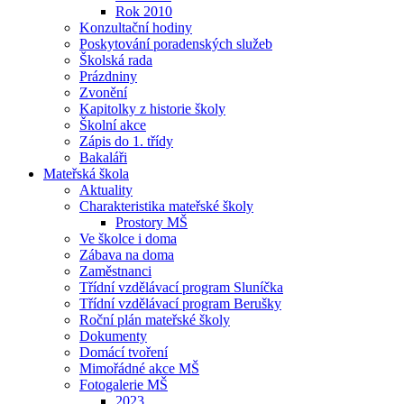
Rok 2010
Konzultační hodiny
Poskytování poradenských služeb
Školská rada
Prázdniny
Zvonění
Kapitolky z historie školy
Školní akce
Zápis do 1. třídy
Bakaláři
Mateřská škola
Aktuality
Charakteristika mateřské školy
Prostory MŠ
Ve školce i doma
Zábava na doma
Zaměstnanci
Třídní vzdělávací program Sluníčka
Třídní vzdělávací program Berušky
Roční plán mateřské školy
Dokumenty
Domácí tvoření
Mimořádné akce MŠ
Fotogalerie MŠ
2023