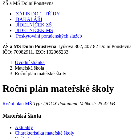
ZŠ a MŠ Dolní Poustevna
ZÁPIS DO 1. TŘÍDY
BAKALÁŘI
JÍDELNÍČEK ZŠ
JÍDELNÍČEK MŠ
Poskytování poradenských služeb
ZŠ a MŠ Dolní Poustevna
Tyršova 302, 407 82 Dolní Poustevna
IČO: 70982911, IZO: 102065233
Úvodní stránka
Mateřská škola
Roční plán mateřské školy
Roční plán mateřské školy
Roční plán MŠ
Typ: DOCX dokument, Velikost: 25.42 kB
Mateřská škola
Aktuality
Charakteristika mateřské školy