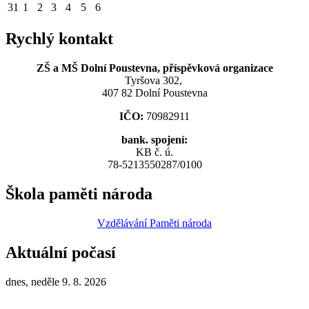
31
1
2
3
4
5
6
Rychlý kontakt
ZŠ a MŠ Dolní Poustevna, příspěvková organizace
Tyršova 302,
407 82 Dolní Poustevna
IČO:
70982911
bank. spojení:
KB č. ú.
78-5213550287/0100
Škola paměti národa
Vzdělávání Paměti národa
Aktuální počasí
dnes, neděle 9. 8. 2026