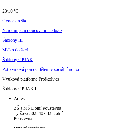
23/10 °C
Ovoce do škol
Národní plán doučování – edu.cz
Šablony III
Mléko do škol
Šablony OPJAK
Potravinová pomoc dětem v sociální nouzi
Výuková platforma Proškoly.cz
Šablony OP JAK II.
Adresa
ZŠ a MŠ Dolní Poustevna
Tyršova 302, 407 82 Dolní
Poustevna