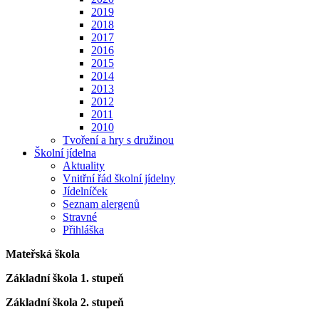
2019
2018
2017
2016
2015
2014
2013
2012
2011
2010
Tvoření a hry s družinou
Školní jídelna
Aktuality
Vnitřní řád školní jídelny
Jídelníček
Seznam alergenů
Stravné
Přihláška
Mateřská škola
Základní škola 1. stupeň
Základní škola 2. stupeň