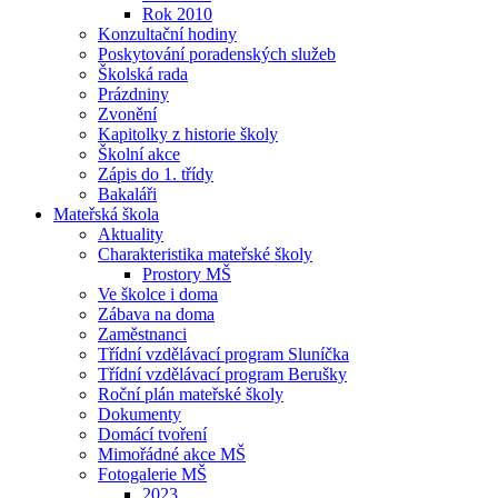
Rok 2010
Konzultační hodiny
Poskytování poradenských služeb
Školská rada
Prázdniny
Zvonění
Kapitolky z historie školy
Školní akce
Zápis do 1. třídy
Bakaláři
Mateřská škola
Aktuality
Charakteristika mateřské školy
Prostory MŠ
Ve školce i doma
Zábava na doma
Zaměstnanci
Třídní vzdělávací program Sluníčka
Třídní vzdělávací program Berušky
Roční plán mateřské školy
Dokumenty
Domácí tvoření
Mimořádné akce MŠ
Fotogalerie MŠ
2023