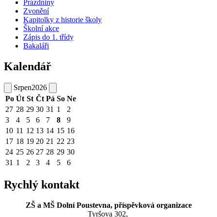
Prázdniny
Zvonění
Kapitolky z historie školy
Školní akce
Zápis do 1. třídy
Bakaláři
Kalendář
Srpen
2026
Po
Út
St
Čt
Pá
So
Ne
27
28
29
30
31
1
2
3
4
5
6
7
8
9
10
11
12
13
14
15
16
17
18
19
20
21
22
23
24
25
26
27
28
29
30
31
1
2
3
4
5
6
Rychlý kontakt
ZŠ a MŠ Dolní Poustevna, příspěvková organizace
Tyršova 302,