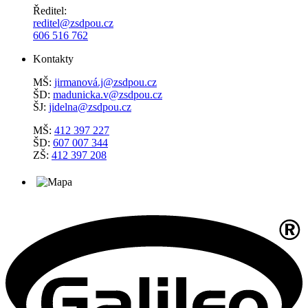
Ředitel:
reditel@zsdpou.cz
606 516 762
Kontakty
MŠ:
jirmanová.j@zsdpou.cz
ŠD:
madunicka.v@zsdpou.cz
ŠJ:
jidelna@zsdpou.cz
MŠ:
412 397 227
ŠD:
607 007 344
ZŠ:
412 397 208