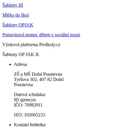
Šablony III
Mléko do škol
Šablony OPJAK
Potravinová pomoc dětem v sociální nouzi
Výuková platforma Proškoly.cz
Šablony OP JAK II.
Adresa
ZŠ a MŠ Dolní Poustevna
Tyršova 302, 407 82 Dolní
Poustevna
Datová schránka:
ID qjzmcyn
IČO: 70982911
IZO: 102065233
Kontakt ředitelka