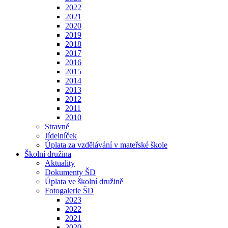
2022
2021
2020
2019
2018
2017
2016
2015
2014
2013
2012
2011
2010
Stravné
Jídelníček
Úplata za vzdělávání v mateřské škole
Školní družina
Aktuality
Dokumenty ŠD
Úplata ve školní družině
Fotogalerie ŠD
2023
2022
2021
2020