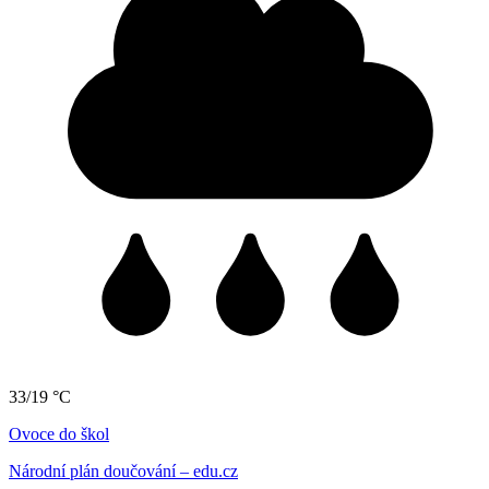
33/19 °C
Ovoce do škol
Národní plán doučování – edu.cz