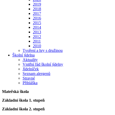
2019
2018
2017
2016
2015
2014
2013
2012
2011
2010
Tvoření a hry s družinou
Školní jídelna
Aktuality
Vnitřní řád školní jídelny
Jídelníček
Seznam alergenů
Stravné
Přihláška
Mateřská škola
Základní škola 1. stupeň
Základní škola 2. stupeň