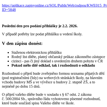
https://aplikace.zapisyonline.cz/SOL/PublicWeb/zsdpou/KWE015_Pr
ID=5848
Poslední den pro podání přihlášky je 2.2. 2026.
V případě potřeby lze podat přihlášku u vedení školy.
V den zápisu donést:
Staženou elektronickou přihlášku
Rodný list dítěte, platný občanský průkaz zákonného zástupce
cizinci - pas či jiný doklad s uvedeným druhem pobytu v ČR
Pokud mělo dítě odklad, tak i rozhodnutí o odkladu
Rozhodnutí o přijetí bude zveřejněno formou seznamu přijatých dětí
(pod registračními čísly) na webových stránkách školy, na hlavním
vchodu budovy MŠ a ve vývěsce u budovy 2. stupně ZŠ, a to
nejméně po dobu 15 dnů.
O přijetí vašeho dítěte bude v souladu s § 67 odst. 2 zákona
č. 500/2004 Sb., správního řádu vyhotoveno písemné rozhodnutí,
které bude součástí spisu Vašeho dítěte ve škole.