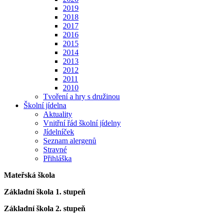
2019
2018
2017
2016
2015
2014
2013
2012
2011
2010
Tvoření a hry s družinou
Školní jídelna
Aktuality
Vnitřní řád školní jídelny
Jídelníček
Seznam alergenů
Stravné
Přihláška
Mateřská škola
Základní škola 1. stupeň
Základní škola 2. stupeň