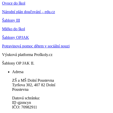
Ovoce do škol
Národní plán doučování – edu.cz
Šablony III
Mléko do škol
Šablony OPJAK
Potravinová pomoc dětem v sociální nouzi
Výuková platforma Proškoly.cz
Šablony OP JAK II.
Adresa
ZŠ a MŠ Dolní Poustevna
Tyršova 302, 407 82 Dolní
Poustevna
Datová schránka:
ID qjzmcyn
IČO: 70982911