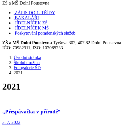
ZŠ a MŠ Dolní Poustevna
ZÁPIS DO 1. TŘÍDY
BAKALÁŘI
JÍDELNÍČEK ZŠ
JÍDELNÍČEK MŠ
Poskytování poradenských služeb
ZŠ a MŠ Dolní Poustevna
Tyršova 302, 407 82 Dolní Poustevna
IČO: 70982911, IZO: 102065233
Úvodní stránka
Školní družina
Fotogalerie ŠD
2021
2021
„Přespávačka v přírodě“
3. 7. 2022