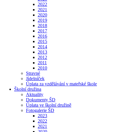
2022
2021
2020
2019
2018
2017
2016
2015
2014
2013
2012
2011
2010
Stravné
Jídelníček
Úplata za vzdělávání v mateřské škole
Školní družina
Aktuality
Dokumenty ŠD
Úplata ve školní družině
Fotogalerie ŠD
2023
2022
2021
2020