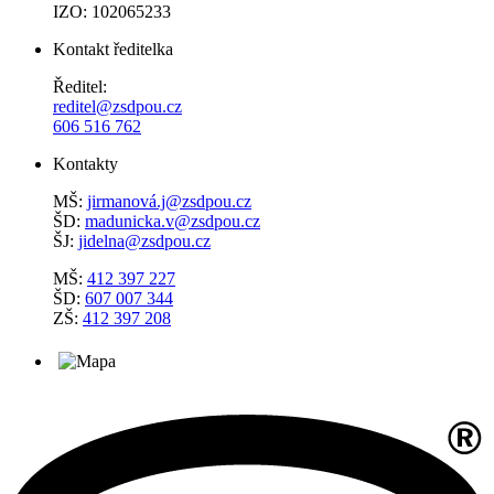
IZO: 102065233
Kontakt ředitelka
Ředitel:
reditel@zsdpou.cz
606 516 762
Kontakty
MŠ:
jirmanová.j@zsdpou.cz
ŠD:
madunicka.v@zsdpou.cz
ŠJ:
jidelna@zsdpou.cz
MŠ:
412 397 227
ŠD:
607 007 344
ZŠ:
412 397 208