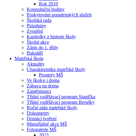
Rok 2010
Konzultační hodiny
Poskytování poradenských služeb
Školská rada
Prázdniny
Zvonění
Kapitolky z historie školy
Školní akce
Zápis do 1. třídy
Bakaláři
Mateřská škola
Aktuality
Charakteristika mateřské školy
Prostory MŠ
Ve školce i doma
Zábava na doma
Zaměstnanci
Třídní vzdělávací program Sluníčka
Třídní vzdělávací program Berušky
Roční plán mateřské školy
Dokumenty
Domácí tvoření
Mimořádné akce MŠ
Fotogalerie MŠ
2023