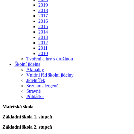
2019
2018
2017
2016
2015
2014
2013
2012
2011
2010
Tvoření a hry s družinou
Školní jídelna
Aktuality
Vnitřní řád školní jídelny
Jídelníček
Seznam alergenů
Stravné
Přihláška
Mateřská škola
Základní škola 1. stupeň
Základní škola 2. stupeň