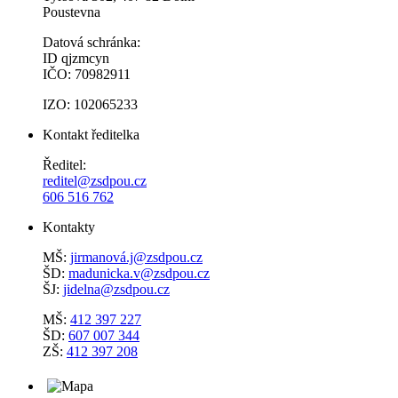
Poustevna
Datová schránka:
ID qjzmcyn
IČO: 70982911
IZO: 102065233
Kontakt ředitelka
Ředitel:
reditel@zsdpou.cz
606 516 762
Kontakty
MŠ:
jirmanová.j@zsdpou.cz
ŠD:
madunicka.v@zsdpou.cz
ŠJ:
jidelna@zsdpou.cz
MŠ:
412 397 227
ŠD:
607 007 344
ZŠ:
412 397 208