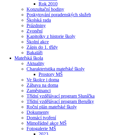
Rok 2010
Konzultační hodiny
Poskytování poradenských služeb
Školská rada
Prázdniny
Zvonění
Kapitolky z historie školy
Školní akce
Zápis do 1. třídy
Bakaláři
Mateřská škola
Aktuality
Charakteristika mateřské školy
Prostory MŠ
Ve školce i doma
Zábava na doma
Zaměstnanci
Třídní vzdělávací program Sluníčka
Třídní vzdělávací program Berušky
Roční plán mateřské školy
Dokumenty
Domácí tvoření
Mimořádné akce MŠ
Fotogalerie MŠ
2023