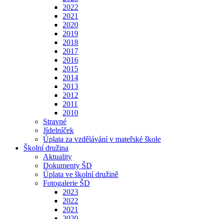
2022
2021
2020
2019
2018
2017
2016
2015
2014
2013
2012
2011
2010
Stravné
Jídelníček
Úplata za vzdělávání v mateřské škole
Školní družina
Aktuality
Dokumenty ŠD
Úplata ve školní družině
Fotogalerie ŠD
2023
2022
2021
2020