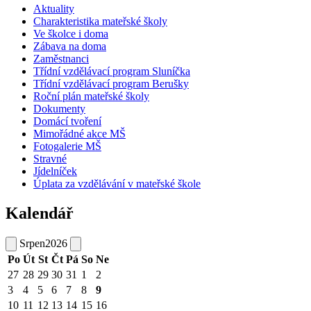
Aktuality
Charakteristika mateřské školy
Ve školce i doma
Zábava na doma
Zaměstnanci
Třídní vzdělávací program Sluníčka
Třídní vzdělávací program Berušky
Roční plán mateřské školy
Dokumenty
Domácí tvoření
Mimořádné akce MŠ
Fotogalerie MŠ
Stravné
Jídelníček
Úplata za vzdělávání v mateřské škole
Kalendář
Srpen
2026
Po
Út
St
Čt
Pá
So
Ne
27
28
29
30
31
1
2
3
4
5
6
7
8
9
10
11
12
13
14
15
16