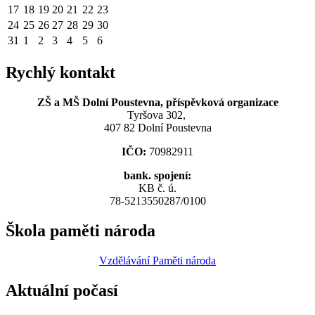
17
18
19
20
21
22
23
24
25
26
27
28
29
30
31
1
2
3
4
5
6
Rychlý kontakt
ZŠ a MŠ Dolní Poustevna, příspěvková organizace
Tyršova 302,
407 82 Dolní Poustevna
IČO:
70982911
bank. spojení:
KB č. ú.
78-5213550287/0100
Škola paměti národa
Vzdělávání Paměti národa
Aktuální počasí