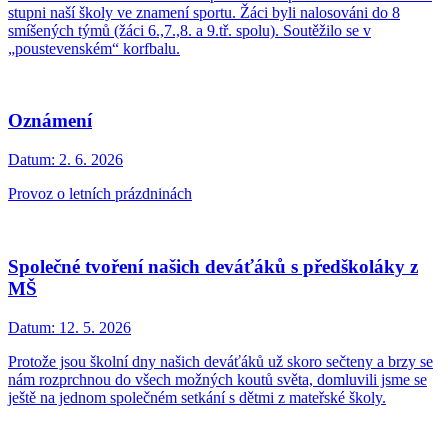
stupni naší školy ve znamení sportu. Žáci byli nalosováni do 8
smíšených týmů (žáci 6.,7.,8. a 9.tř. spolu). Soutěžilo se v
„poustevenském“ korfbalu.
Oznámení
Datum:
2. 6. 2026
Provoz o letních prázdninách
Společné tvoření našich deváťáků s předškoláky z
MŠ
Datum:
12. 5. 2026
Protože jsou školní dny našich deváťáků už skoro sečteny a brzy se
nám rozprchnou do všech možných koutů světa, domluvili jsme se
ještě na jednom společném setkání s dětmi z mateřské školy.