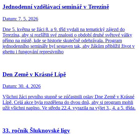
Jednodenní vzdělávací seminář v Terezíně
Datum:
7. 5. 2026
Dne 5. května se žáci 8. a 9. tříd vydali na tematický zájezd do
Terezína, aby si rozšířili své znalosti o období druhé světové války
přímo na místě, kde se historie skutečně odehrávala. Program
jednodenního semináře byl sestaven tak, aby žákům přiblížil život v
ghettu i fungování represivního
Den Země v Krásné Lípě
Datum:
30. 4. 2026
Všichni žáci prvního stupně se zúčastnili oslav Dne Země v Krásné
Lípě. Celá akce byla rozdělena do dvou dnů, aby si program mohli
užít všichni naplno. Ve středu 22.4. vyrazila na výlet 3., 4. a 5. třída.
33. ročník Šluknovské ligy