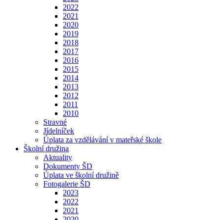
2022
2021
2020
2019
2018
2017
2016
2015
2014
2013
2012
2011
2010
Stravné
Jídelníček
Úplata za vzdělávání v mateřské škole
Školní družina
Aktuality
Dokumenty ŠD
Úplata ve školní družině
Fotogalerie ŠD
2023
2022
2021
2020