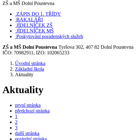
ZŠ a MŠ Dolní Poustevna
ZÁPIS DO 1. TŘÍDY
BAKALÁŘI
JÍDELNÍČEK ZŠ
JÍDELNÍČEK MŠ
Poskytování poradenských služeb
ZŠ a MŠ Dolní Poustevna
Tyršova 302, 407 82 Dolní Poustevna
IČO: 70982911, IZO: 102065233
Úvodní stránka
Základní škola
Aktuality
Aktuality
první stránka
předchozí stránka
1
2
3
další stránka
poslední stránka