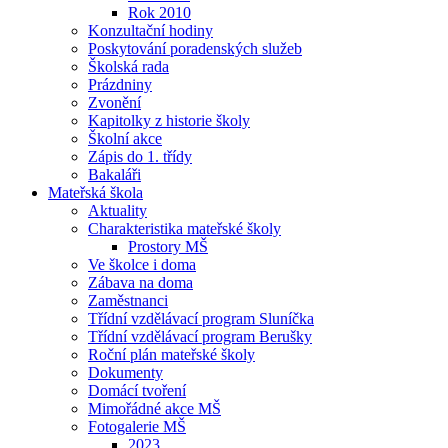
Rok 2010
Konzultační hodiny
Poskytování poradenských služeb
Školská rada
Prázdniny
Zvonění
Kapitolky z historie školy
Školní akce
Zápis do 1. třídy
Bakaláři
Mateřská škola
Aktuality
Charakteristika mateřské školy
Prostory MŠ
Ve školce i doma
Zábava na doma
Zaměstnanci
Třídní vzdělávací program Sluníčka
Třídní vzdělávací program Berušky
Roční plán mateřské školy
Dokumenty
Domácí tvoření
Mimořádné akce MŠ
Fotogalerie MŠ
2023