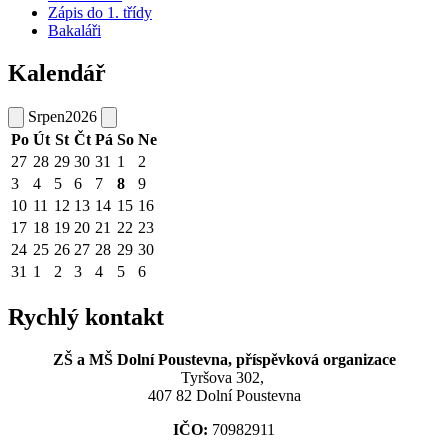
Zápis do 1. třídy
Bakaláři
Kalendář
Srpen
2026
Po
Út
St
Čt
Pá
So
Ne
27
28
29
30
31
1
2
3
4
5
6
7
8
9
10
11
12
13
14
15
16
17
18
19
20
21
22
23
24
25
26
27
28
29
30
31
1
2
3
4
5
6
Rychlý kontakt
ZŠ a MŠ Dolní Poustevna, příspěvková organizace
Tyršova 302,
407 82 Dolní Poustevna
IČO:
70982911