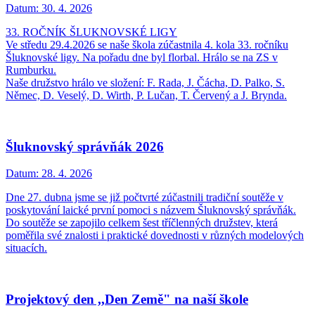
Datum:
30. 4. 2026
33. ROČNÍK ŠLUKNOVSKÉ LIGY
Ve středu 29.4.2026 se naše škola zúčastnila 4. kola 33. ročníku
Šluknovské ligy. Na pořadu dne byl florbal. Hrálo se na ZS v
Rumburku.
Naše družstvo hrálo ve složení: F. Rada, J. Čácha, D. Palko, S.
Němec, D. Veselý, D. Wirth, P. Lučan, T. Červený a J. Brynda.
Šluknovský správňák 2026
Datum:
28. 4. 2026
Dne 27. dubna jsme se již počtvrté zúčastnili tradiční soutěže v
poskytování laické první pomoci s názvem Šluknovský správňák.
Do soutěže se zapojilo celkem šest tříčlenných družstev, která
poměřila své znalosti i praktické dovednosti v různých modelových
situacích.
Projektový den ,,Den Země" na naší škole