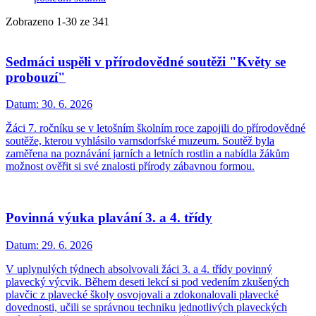
Zobrazeno
1
-
30
ze 341
Sedmáci uspěli v přírodovědné soutěži "Květy se
probouzí"
Datum:
30. 6. 2026
Žáci 7. ročníku se v letošním školním roce zapojili do přírodovědné
soutěže, kterou vyhlásilo varnsdorfské muzeum. Soutěž byla
zaměřena na poznávání jarních a letních rostlin a nabídla žákům
možnost ověřit si své znalosti přírody zábavnou formou.
Povinná výuka plavání 3. a 4. třídy
Datum:
29. 6. 2026
V uplynulých týdnech absolvovali žáci 3. a 4. třídy povinný
plavecký výcvik. Během deseti lekcí si pod vedením zkušených
plavčic z plavecké školy osvojovali a zdokonalovali plavecké
dovednosti, učili se správnou techniku jednotlivých plaveckých