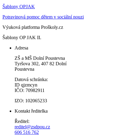
Šablony OPJAK
Potravinová pomoc dětem v sociální nouzi
Výuková platforma Proškoly.cz
Šablony OP JAK II.
Adresa
ZŠ a MŠ Dolní Poustevna
Tyršova 302, 407 82 Dolní
Poustevna
Datová schránka:
ID qjzmcyn
IČO: 70982911
IZO: 102065233
Kontakt ředitelka
Ředitel:
reditel@zsdpou.cz
606 516 762