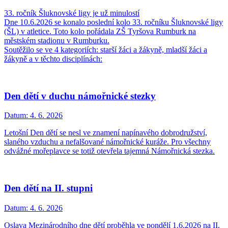
33. ročník Šluknovské ligy je už minulostí
Dne 10.6.2026 se konalo poslední kolo 33. ročníku Šluknovské ligy
(ŠL) v atletice. Toto kolo pořádala ZŠ Tyršova Rumburk na
městském stadionu v Rumburku.
Soutěžilo se ve 4 kategoriích: starší žáci a žákyně, mladší žáci a
žákyně a v těchto disciplínách:
Den dětí v duchu námořnické stezky
Datum:
4. 6. 2026
Letošní Den dětí se nesl ve znamení napínavého dobrodružství,
slaného vzduchu a nefalšované námořnické kuráže. Pro všechny
odvážné mořeplavce se totiž otevřela tajemná Námořnická stezka.
Den dětí na II. stupni
Datum:
4. 6. 2026
Oslava Mezinárodního dne dětí proběhla ve pondělí 1.6.2026 na II.