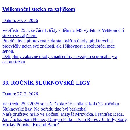
Velikonoční stezka za zajíčkem
Datum:
30. 3. 2026
Ve středu 25.3. se žáci 1. třídy s dětmi z MŠ vydali na Velikonoční
stezku se zajíčkem.
Pro děti byla připravena řada stanovišť s úkoly, při kterých si
procvičily nejen své znalosti, ale i šikovnost a spolupráci mezi
sebou.
Děti plnily zábavné úkoly s nadšením, navzájem si pomáhaly a
celou stezku
33. ROČNÍK ŠLUKNOVSKÉ LIGY
Datum:
27. 3. 2026
Ve středu 25.3.2025 se naše škola zúčastnila 3. kola 33. ročníku
Šluknovské ligy. Na pořadu dne byl basketbal.
Naše družstvo hrálo ve složení: Matyáš Mrkvička, František Rada,
Jan Čácha, Sam Němec, Danylo Palko a Sam Bureš z 9. třídy, Sony,
Václav Polívka, Roland Bartoš