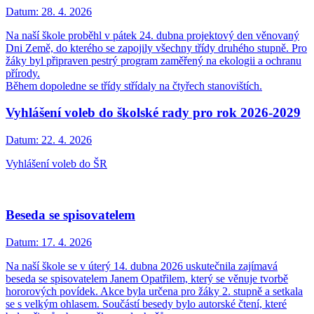
Datum:
28. 4. 2026
Na naší škole proběhl v pátek 24. dubna projektový den věnovaný
Dni Země, do kterého se zapojily všechny třídy druhého stupně. Pro
žáky byl připraven pestrý program zaměřený na ekologii a ochranu
přírody.
Během dopoledne se třídy střídaly na čtyřech stanovištích.
Vyhlášení voleb do školské rady pro rok 2026-2029
Datum:
22. 4. 2026
Vyhlášení voleb do ŠR
Beseda se spisovatelem
Datum:
17. 4. 2026
Na naší škole se v úterý 14. dubna 2026 uskutečnila zajímavá
beseda se spisovatelem Janem Opatřilem, který se věnuje tvorbě
hororových povídek. Akce byla určena pro žáky 2. stupně a setkala
se s velkým ohlasem. Součástí besedy bylo autorské čtení, které