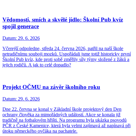
Vědomosti, smích a skvělé jídlo: Školní Pub kvíz
spojil generace
Datum:
29. 6. 2026
Včerejší odpoledne, středa 24. června 2026, patřil na naší škole
netradičnímu souboji mozků. Uspořádali jsme totiž historicky první
Školní Pub kvíz, kde proti sobě změřily síly týmy složené z žáků a
jejich rodičů. A jak to celé dopadlo?
Projekt OČMU na závěr školního roku
Datum:
29. 6. 2026
Dne 22. června se konal v Základní škole projektový den Den
ochrany člověka za mimořádných událostí. Akce se konala již
tradičně na fotbalovém hřišti. Na programu byla ukázka psovodů
PČR z České Kamenice, která byla velmi zajímavá až napínavá při
útoku německého ovčáka na pachatele.