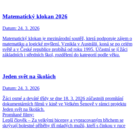
Matematický klokan 2026
Datum:
24. 3. 2026
Matematický klokan je mezinárodní soutěž, která podporuje zájem o
matematiku a logické myšlení. Vznikla v Austrálii, koná se po celém
světě a v České republice probíhá od roku 1995. Účastní se jí žáci
základních i středních škol, rozdělení do kategorií podle věku.
Jeden svět na školách
Datum:
24. 3. 2026
Žáci osmé a deváté třídy se dne 18. 3. 2026 zúčastnili promítání
dokumentárních filmů v kině ve Velkém Šenově v rámci projektu
Jeden svět na školách.
Promítané filmy:
Lepší člověk – Za velkými bicepsy a vypracovaným břichem se
skrývají bolestné příběhy tří mladých mužů, kteří s činkou v ruce