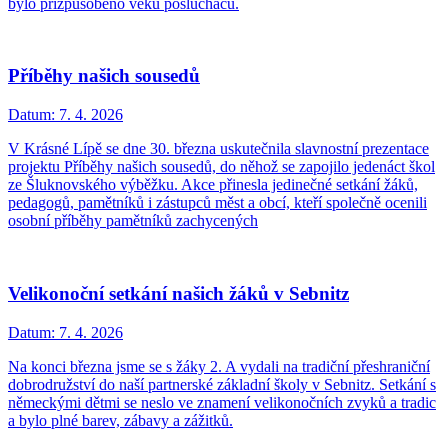
bylo přizpůsobeno věku posluchačů.
Příběhy našich sousedů
Datum:
7. 4. 2026
V Krásné Lípě se dne 30. března uskutečnila slavnostní prezentace
projektu Příběhy našich sousedů, do něhož se zapojilo jedenáct škol
ze Šluknovského výběžku. Akce přinesla jedinečné setkání žáků,
pedagogů, pamětníků i zástupců měst a obcí, kteří společně ocenili
osobní příběhy pamětníků zachycených
Velikonoční setkání našich žáků v Sebnitz
Datum:
7. 4. 2026
Na konci března jsme se s žáky 2. A vydali na tradiční přeshraniční
dobrodružství do naší partnerské základní školy v Sebnitz. Setkání s
německými dětmi se neslo ve znamení velikonočních zvyků a tradic
a bylo plné barev, zábavy a zážitků.