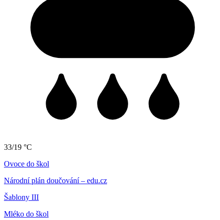
33/19 °C
Ovoce do škol
Národní plán doučování – edu.cz
Šablony III
Mléko do škol