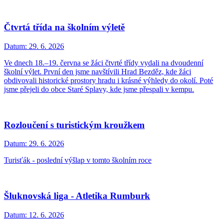
Čtvrtá třída na školním výletě
Datum:
29. 6. 2026
Ve dnech 18.–19. června se žáci čtvrté třídy vydali na dvoudenní
školní výlet. První den jsme navštívili Hrad Bezděz, kde žáci
obdivovali historické prostory hradu i krásné výhledy do okolí. Poté
jsme přejeli do obce Staré Splavy, kde jsme přespali v kempu.
Rozloučení s turistickým kroužkem
Datum:
29. 6. 2026
Turisťák - poslední výšlap v tomto školním roce
Šluknovská liga - Atletika Rumburk
Datum:
12. 6. 2026