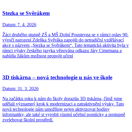
Stezka se Svěrákem
Datum:
7. 4. 2026
Žáci druhého stupně ZŠ a MŠ Dolní Poustevna se v rámci oslav 90.
výročí narození Zdeňka Svěráka zapojili do netradiční vzdělávací
akce s názvem „Stezka se Svěrákem“. Tato tematická aktivita byla v
rámci výuky českého jazyka věnována odkazu Járy Cimrmana a
nabídla žákům možnost propojit učení
3D tiskárna – nová technologie u nás ve škole
Datum:
31. 3. 2026
Na začátku roku k nám do školy dorazila 3D tiskárna, čímž jsme
udělali významný krok k modernizaci a zatraktivnění výuky. Tato
nová technologie nám umožňuje nejen aktivizovat hodiny
informatiky, ale také si vyrobit vlastní učební pomůcky a postupně
zvelebovat školní prostředí.