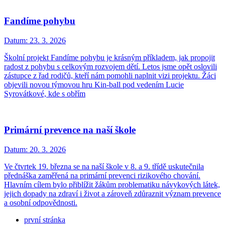
Fandíme pohybu
Datum:
23. 3. 2026
Školní projekt Fandíme pohybu je krásným příkladem, jak propojit
radost z pohybu s celkovým rozvojem dětí. Letos jsme opět oslovili
zástupce z řad rodičů, kteří nám pomohli naplnit vizi projektu. Žáci
objevili novou týmovou hru Kin-ball pod vedením Lucie
Syrovátkové, kde s obřím
Primární prevence na naší škole
Datum:
20. 3. 2026
Ve čtvrtek 19. března se na naší škole v 8. a 9. třídě uskutečnila
přednáška zaměřená na primární prevenci rizikového chování.
Hlavním cílem bylo přiblížit žákům problematiku návykových látek,
jejich dopady na zdraví i život a zároveň zdůraznit význam prevence
a osobní odpovědnosti.
první stránka