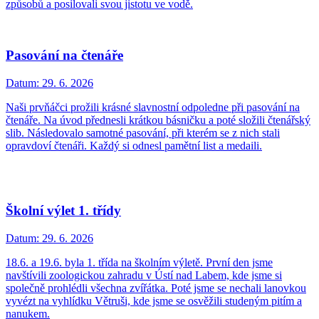
způsobů a posilovali svou jistotu ve vodě.
Pasování na čtenáře
Datum:
29. 6. 2026
Naši prvňáčci prožili krásné slavnostní odpoledne při pasování na
čtenáře. Na úvod přednesli krátkou básničku a poté složili čtenářský
slib. Následovalo samotné pasování, při kterém se z nich stali
opravdoví čtenáři. Každý si odnesl pamětní list a medaili.
Školní výlet 1. třídy
Datum:
29. 6. 2026
18.6. a 19.6. byla 1. třída na školním výletě. První den jsme
navštívili zoologickou zahradu v Ústí nad Labem, kde jsme si
společně prohlédli všechna zvířátka. Poté jsme se nechali lanovkou
vyvézt na vyhlídku Větruši, kde jsme se osvěžili studeným pitím a
nanukem.