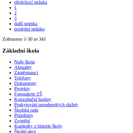
předchozí stránka
1
2
3
další stránka
poslední stránka
Zobrazeno
1
-
30
ze 341
Základní škola
Naše škola
Aktuality
Zaměstnanci
Telefony
Dokumenty
Projekty
Fotogalerie ZŠ
Konzultační hodiny
Poskytování poradenských služeb
Školská rada
Prázdniny
Zvonění
Kapitolky z historie školy
Školní akce