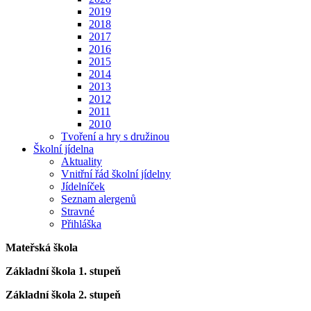
2019
2018
2017
2016
2015
2014
2013
2012
2011
2010
Tvoření a hry s družinou
Školní jídelna
Aktuality
Vnitřní řád školní jídelny
Jídelníček
Seznam alergenů
Stravné
Přihláška
Mateřská škola
Základní škola 1. stupeň
Základní škola 2. stupeň