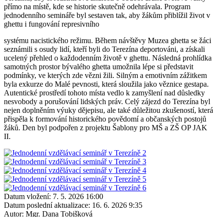
přímo na místě, kde se historie skutečně odehrávala. Program
jednodenního semináře byl sestaven tak, aby žákům přiblížil život v
ghettu i fungování represivního
systému nacistického režimu. Během návštěvy Muzea ghetta se žáci
seznámili s osudy lidí, kteří byli do Terezína deportováni, a získali
ucelený přehled o každodenním životě v ghettu. Následná prohlídka
samotných prostor bývalého ghetta umožnila lépe si představit
podmínky, ve kterých zde vězni žili. Silným a emotivním zážitkem
byla exkurze do Malé pevnosti, která sloužila jako věznice gestapa.
Autentické prostředí tohoto místa vedlo k zamyšlení nad důsledky
nesvobody a porušování lidských práv. Celý zájezd do Terezína byl
nejen doplněním výuky dějepisu, ale také důležitou zkušeností, která
přispěla k formování historického povědomí a občanských postojů
žáků. Den byl podpořen z projektu Šablony pro MŠ a ZŠ OP JAK
II.
Datum vložení:
7. 5. 2026 16:00
Datum poslední aktualizace:
16. 6. 2026 9:35
Autor:
Mgr. Dana Tobišková