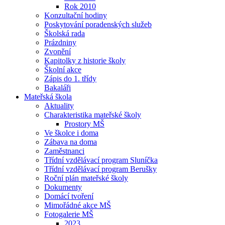
Rok 2010
Konzultační hodiny
Poskytování poradenských služeb
Školská rada
Prázdniny
Zvonění
Kapitolky z historie školy
Školní akce
Zápis do 1. třídy
Bakaláři
Mateřská škola
Aktuality
Charakteristika mateřské školy
Prostory MŠ
Ve školce i doma
Zábava na doma
Zaměstnanci
Třídní vzdělávací program Sluníčka
Třídní vzdělávací program Berušky
Roční plán mateřské školy
Dokumenty
Domácí tvoření
Mimořádné akce MŠ
Fotogalerie MŠ
2023