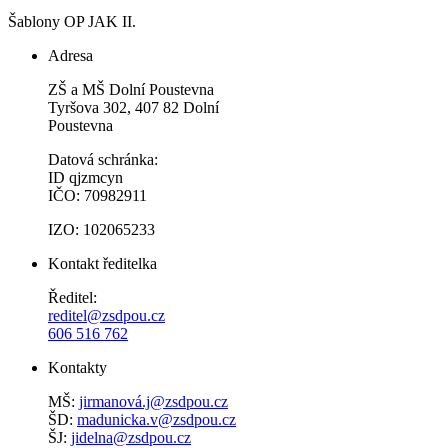
Šablony OP JAK II.
Adresa
ZŠ a MŠ Dolní Poustevna
Tyršova 302, 407 82 Dolní
Poustevna
Datová schránka:
ID qjzmcyn
IČO: 70982911
IZO: 102065233
Kontakt ředitelka
Ředitel:
reditel@zsdpou.cz
606 516 762
Kontakty
MŠ:
jirmanová.j@zsdpou.cz
ŠD:
madunicka.v@zsdpou.cz
ŠJ:
jidelna@zsdpou.cz