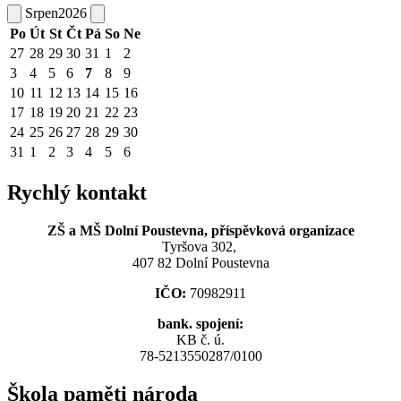
Srpen
2026
Po
Út
St
Čt
Pá
So
Ne
27
28
29
30
31
1
2
3
4
5
6
7
8
9
10
11
12
13
14
15
16
17
18
19
20
21
22
23
24
25
26
27
28
29
30
31
1
2
3
4
5
6
Rychlý kontakt
ZŠ a MŠ Dolní Poustevna, příspěvková organizace
Tyršova 302,
407 82 Dolní Poustevna
IČO:
70982911
bank. spojení:
KB č. ú.
78-5213550287/0100
Škola paměti národa