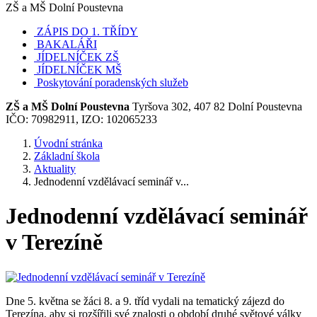
ZŠ a MŠ Dolní Poustevna
ZÁPIS DO 1. TŘÍDY
BAKALÁŘI
JÍDELNÍČEK ZŠ
JÍDELNÍČEK MŠ
Poskytování poradenských služeb
ZŠ a MŠ Dolní Poustevna
Tyršova 302, 407 82 Dolní Poustevna
IČO: 70982911, IZO: 102065233
Úvodní stránka
Základní škola
Aktuality
Jednodenní vzdělávací seminář v...
Jednodenní vzdělávací seminář
v Terezíně
Dne 5. května se žáci 8. a 9. tříd vydali na tematický zájezd do
Terezína, aby si rozšířili své znalosti o období druhé světové války