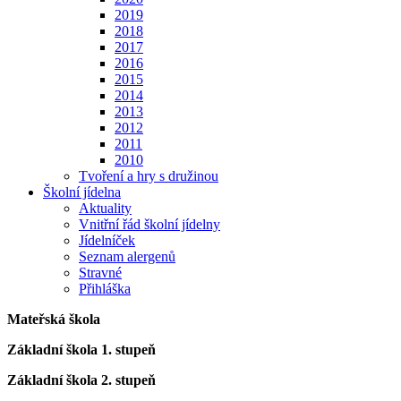
2019
2018
2017
2016
2015
2014
2013
2012
2011
2010
Tvoření a hry s družinou
Školní jídelna
Aktuality
Vnitřní řád školní jídelny
Jídelníček
Seznam alergenů
Stravné
Přihláška
Mateřská škola
Základní škola 1. stupeň
Základní škola 2. stupeň