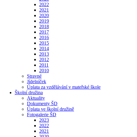
2022
2021
2020
2019
2018
2017
2016
2015
2014
2013
2012
2011
2010
Stravné
Jídelníček
Úplata za vzdělávání v mateřské škole
Školní družina
Aktuality
Dokumenty ŠD
Úplata ve školní družině
Fotogalerie ŠD
2023
2022
2021
2020