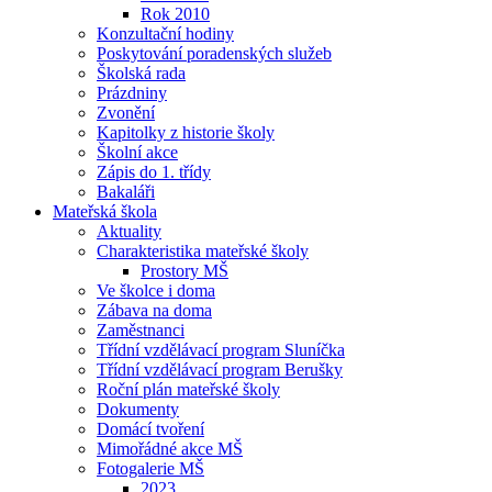
Rok 2010
Konzultační hodiny
Poskytování poradenských služeb
Školská rada
Prázdniny
Zvonění
Kapitolky z historie školy
Školní akce
Zápis do 1. třídy
Bakaláři
Mateřská škola
Aktuality
Charakteristika mateřské školy
Prostory MŠ
Ve školce i doma
Zábava na doma
Zaměstnanci
Třídní vzdělávací program Sluníčka
Třídní vzdělávací program Berušky
Roční plán mateřské školy
Dokumenty
Domácí tvoření
Mimořádné akce MŠ
Fotogalerie MŠ
2023