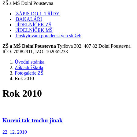
ZŠ a MŠ Dolní Poustevna
ZÁPIS DO 1. TŘÍDY
BAKALÁŘI
JÍDELNÍČEK ZŠ
JÍDELNÍČEK MŠ
Poskytování poradenských služeb
ZŠ a MŠ Dolní Poustevna
Tyršova 302, 407 82 Dolní Poustevna
IČO: 70982911, IZO: 102065233
Úvodní stránka
Základní škola
Fotogalerie ZŠ
Rok 2010
Rok 2010
Kucení tak trochu jinak
22. 12. 2010