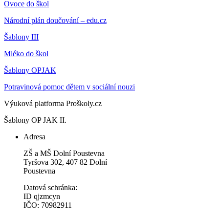
Ovoce do škol
Národní plán doučování – edu.cz
Šablony III
Mléko do škol
Šablony OPJAK
Potravinová pomoc dětem v sociální nouzi
Výuková platforma Proškoly.cz
Šablony OP JAK II.
Adresa
ZŠ a MŠ Dolní Poustevna
Tyršova 302, 407 82 Dolní
Poustevna
Datová schránka:
ID qjzmcyn
IČO: 70982911