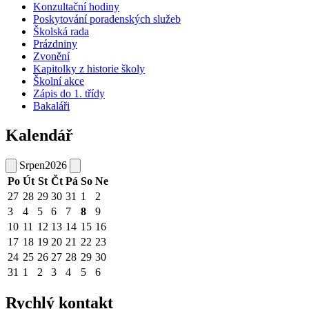
Konzultační hodiny
Poskytování poradenských služeb
Školská rada
Prázdniny
Zvonění
Kapitolky z historie školy
Školní akce
Zápis do 1. třídy
Bakaláři
Kalendář
Srpen
2026
Po
Út
St
Čt
Pá
So
Ne
27
28
29
30
31
1
2
3
4
5
6
7
8
9
10
11
12
13
14
15
16
17
18
19
20
21
22
23
24
25
26
27
28
29
30
31
1
2
3
4
5
6
Rychlý kontakt