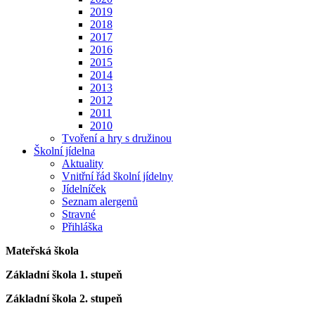
2019
2018
2017
2016
2015
2014
2013
2012
2011
2010
Tvoření a hry s družinou
Školní jídelna
Aktuality
Vnitřní řád školní jídelny
Jídelníček
Seznam alergenů
Stravné
Přihláška
Mateřská škola
Základní škola 1. stupeň
Základní škola 2. stupeň