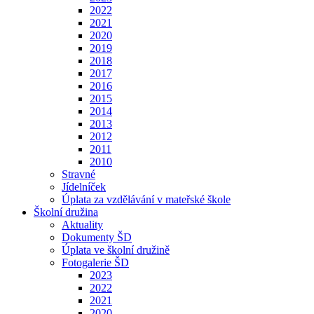
2022
2021
2020
2019
2018
2017
2016
2015
2014
2013
2012
2011
2010
Stravné
Jídelníček
Úplata za vzdělávání v mateřské škole
Školní družina
Aktuality
Dokumenty ŠD
Úplata ve školní družině
Fotogalerie ŠD
2023
2022
2021
2020