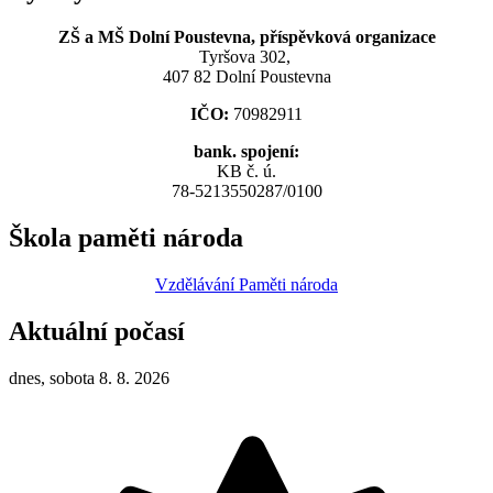
ZŠ a MŠ Dolní Poustevna, příspěvková organizace
Tyršova 302,
407 82 Dolní Poustevna
IČO:
70982911
bank. spojení:
KB č. ú.
78-5213550287/0100
Škola paměti národa
Vzdělávání Paměti národa
Aktuální počasí
dnes, sobota 8. 8. 2026