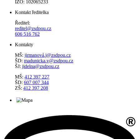
IZO: 102065233
Kontakt ředitelka
Ředitel:
reditel@zsdpou.cz
606 516 762
Kontakty
MŠ:
jirmanová.j@zsdpou.cz
ŠD:
madunicka.v@zsdpou.cz
ŠJ:
jidelna@zsdpou.cz
MŠ:
412 397 227
ŠD:
607 007 344
ZŠ:
412 397 208