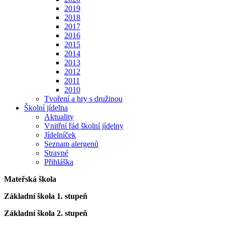
2019
2018
2017
2016
2015
2014
2013
2012
2011
2010
Tvoření a hry s družinou
Školní jídelna
Aktuality
Vnitřní řád školní jídelny
Jídelníček
Seznam alergenů
Stravné
Přihláška
Mateřská škola
Základní škola 1. stupeň
Základní škola 2. stupeň