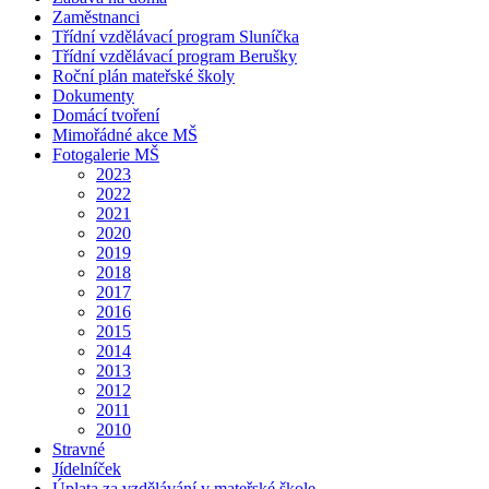
Zaměstnanci
Třídní vzdělávací program Sluníčka
Třídní vzdělávací program Berušky
Roční plán mateřské školy
Dokumenty
Domácí tvoření
Mimořádné akce MŠ
Fotogalerie MŠ
2023
2022
2021
2020
2019
2018
2017
2016
2015
2014
2013
2012
2011
2010
Stravné
Jídelníček
Úplata za vzdělávání v mateřské škole