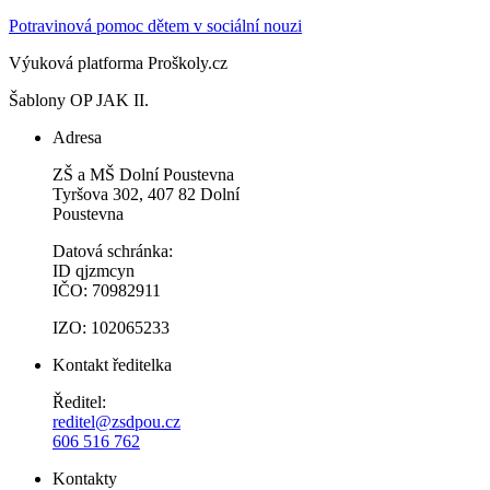
Potravinová pomoc dětem v sociální nouzi
Výuková platforma Proškoly.cz
Šablony OP JAK II.
Adresa
ZŠ a MŠ Dolní Poustevna
Tyršova 302, 407 82 Dolní
Poustevna
Datová schránka:
ID qjzmcyn
IČO: 70982911
IZO: 102065233
Kontakt ředitelka
Ředitel:
reditel@zsdpou.cz
606 516 762
Kontakty