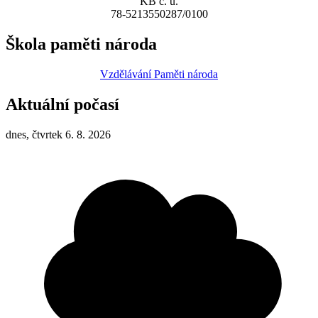
KB č. ú.
78-5213550287/0100
Škola paměti národa
Vzdělávání Paměti národa
Aktuální počasí
dnes, čtvrtek 6. 8. 2026