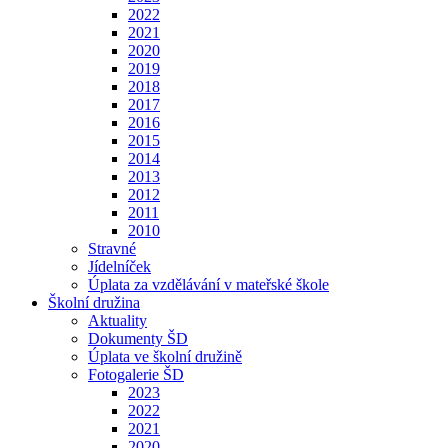
2022
2021
2020
2019
2018
2017
2016
2015
2014
2013
2012
2011
2010
Stravné
Jídelníček
Úplata za vzdělávání v mateřské škole
Školní družina
Aktuality
Dokumenty ŠD
Úplata ve školní družině
Fotogalerie ŠD
2023
2022
2021
2020