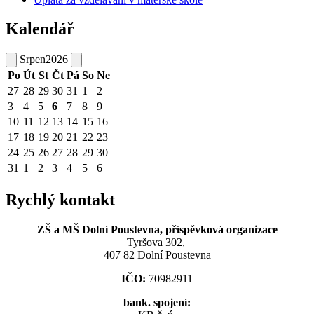
Kalendář
Srpen
2026
Po
Út
St
Čt
Pá
So
Ne
27
28
29
30
31
1
2
3
4
5
6
7
8
9
10
11
12
13
14
15
16
17
18
19
20
21
22
23
24
25
26
27
28
29
30
31
1
2
3
4
5
6
Rychlý kontakt
ZŠ a MŠ Dolní Poustevna, příspěvková organizace
Tyršova 302,
407 82 Dolní Poustevna
IČO:
70982911
bank. spojení: