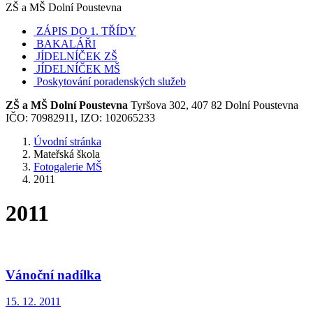
ZŠ a MŠ Dolní Poustevna
ZÁPIS DO 1. TŘÍDY
BAKALÁŘI
JÍDELNÍČEK ZŠ
JÍDELNÍČEK MŠ
Poskytování poradenských služeb
ZŠ a MŠ Dolní Poustevna
Tyršova 302, 407 82 Dolní Poustevna
IČO: 70982911, IZO: 102065233
Úvodní stránka
Mateřská škola
Fotogalerie MŠ
2011
2011
Vánoční nadílka
15. 12. 2011