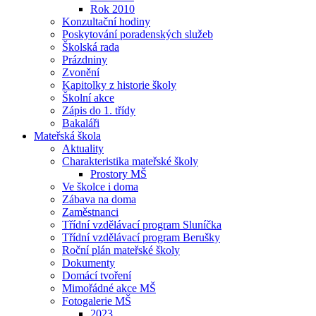
Rok 2010
Konzultační hodiny
Poskytování poradenských služeb
Školská rada
Prázdniny
Zvonění
Kapitolky z historie školy
Školní akce
Zápis do 1. třídy
Bakaláři
Mateřská škola
Aktuality
Charakteristika mateřské školy
Prostory MŠ
Ve školce i doma
Zábava na doma
Zaměstnanci
Třídní vzdělávací program Sluníčka
Třídní vzdělávací program Berušky
Roční plán mateřské školy
Dokumenty
Domácí tvoření
Mimořádné akce MŠ
Fotogalerie MŠ
2023