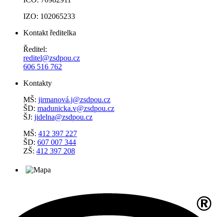
IZO: 102065233
Kontakt ředitelka
Ředitel:
reditel@zsdpou.cz
606 516 762
Kontakty
MŠ:
jirmanová.j@zsdpou.cz
ŠD:
madunicka.v@zsdpou.cz
ŠJ:
jidelna@zsdpou.cz
MŠ:
412 397 227
ŠD:
607 007 344
ZŠ:
412 397 208