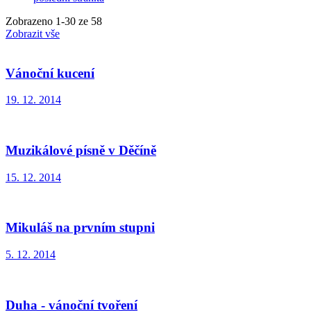
Zobrazeno
1
-
30
ze 58
Zobrazit vše
Vánoční kucení
19. 12. 2014
Muzikálové písně v Děčíně
15. 12. 2014
Mikuláš na prvním stupni
5. 12. 2014
Duha - vánoční tvoření