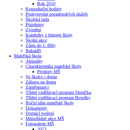
Rok 2010
Konzultační hodiny
Poskytování poradenských služeb
Školská rada
Prázdniny
Zvonění
Kapitolky z historie školy
Školní akce
Zápis do 1. třídy
Bakaláři
Mateřská škola
Aktuality
Charakteristika mateřské školy
Prostory MŠ
Ve školce i doma
Zábava na doma
Zaměstnanci
Třídní vzdělávací program Sluníčka
Třídní vzdělávací program Berušky
Roční plán mateřské školy
Dokumenty
Domácí tvoření
Mimořádné akce MŠ
Fotogalerie MŠ
2023