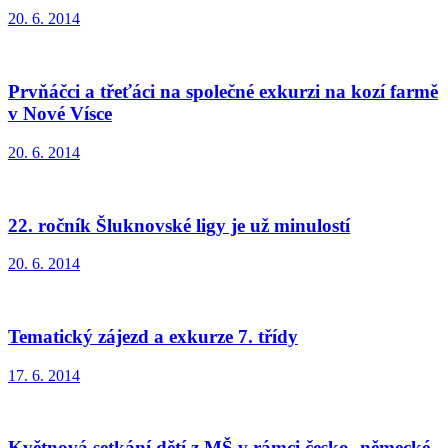
20. 6. 2014
Prvňáčci a třeťáci na společné exkurzi na kozí farmě
v Nové Vísce
20. 6. 2014
22. ročník Šluknovské ligy je už minulostí
20. 6. 2014
Tematický zájezd a exkurze 7. třídy
17. 6. 2014
Květnová setkání dětí z MŠ v rámci česko- německé