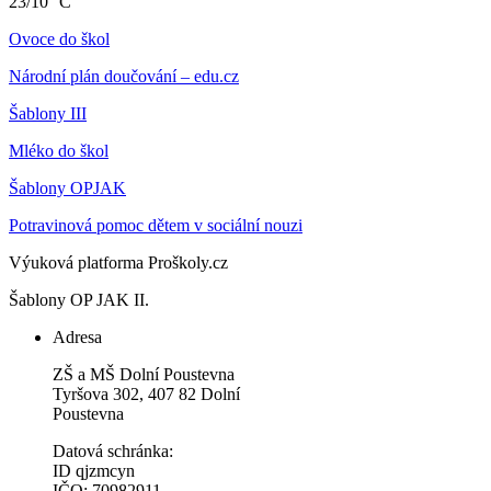
23/10 °C
Ovoce do škol
Národní plán doučování – edu.cz
Šablony III
Mléko do škol
Šablony OPJAK
Potravinová pomoc dětem v sociální nouzi
Výuková platforma Proškoly.cz
Šablony OP JAK II.
Adresa
ZŠ a MŠ Dolní Poustevna
Tyršova 302, 407 82 Dolní
Poustevna
Datová schránka:
ID qjzmcyn
IČO: 70982911