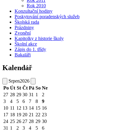
Rok 2011
Rok 2010
Konzultační hodiny
Poskytování poradenských služeb
Školská rada
Prázdniny
Zvonění
Kapitolky z historie školy
Školní akce
Zápis do 1. třídy
Bakaláři
Kalendář
Srpen
2026
Po
Út
St
Čt
Pá
So
Ne
27
28
29
30
31
1
2
3
4
5
6
7
8
9
10
11
12
13
14
15
16
17
18
19
20
21
22
23
24
25
26
27
28
29
30
31
1
2
3
4
5
6