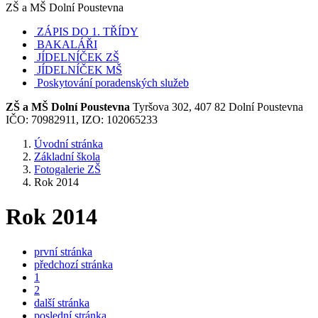
ZŠ a MŠ Dolní Poustevna
ZÁPIS DO 1. TŘÍDY
BAKALÁŘI
JÍDELNÍČEK ZŠ
JÍDELNÍČEK MŠ
Poskytování poradenských služeb
ZŠ a MŠ Dolní Poustevna
Tyršova 302, 407 82 Dolní Poustevna
IČO: 70982911, IZO: 102065233
Úvodní stránka
Základní škola
Fotogalerie ZŠ
Rok 2014
Rok 2014
první stránka
předchozí stránka
1
2
další stránka
poslední stránka