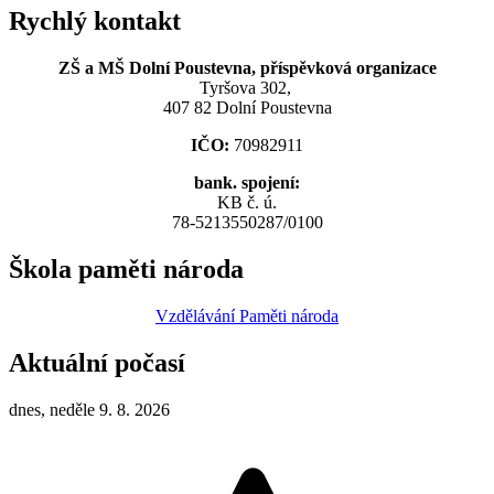
Rychlý kontakt
ZŠ a MŠ Dolní Poustevna, příspěvková organizace
Tyršova 302,
407 82 Dolní Poustevna
IČO:
70982911
bank. spojení:
KB č. ú.
78-5213550287/0100
Škola paměti národa
Vzdělávání Paměti národa
Aktuální počasí
dnes, neděle 9. 8. 2026