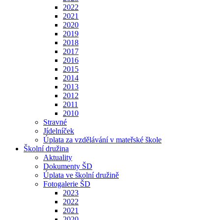
2022
2021
2020
2019
2018
2017
2016
2015
2014
2013
2012
2011
2010
Stravné
Jídelníček
Úplata za vzdělávání v mateřské škole
Školní družina
Aktuality
Dokumenty ŠD
Úplata ve školní družině
Fotogalerie ŠD
2023
2022
2021
2020