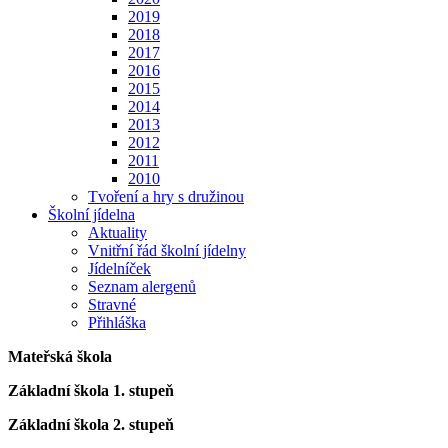
2019
2018
2017
2016
2015
2014
2013
2012
2011
2010
Tvoření a hry s družinou
Školní jídelna
Aktuality
Vnitřní řád školní jídelny
Jídelníček
Seznam alergenů
Stravné
Přihláška
Mateřská škola
Základní škola 1. stupeň
Základní škola 2. stupeň