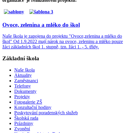
organizace je realizátorem projektů:
Ovoce, zelenina a mléko do škol
Naše škola je zapojena do projektu "Ovoce,zelenina a mléko do
škol" Od 1.9.2022 mají nárok na ovoce, zeleninu a mléko pouze
žáci základních škol 1. stupně, tzn. žáci 1. - 5. třídy.
Základní škola
Naše škola
Aktuality
Zaměstnanci
Telefony
Dokumenty
Projekty
Fotogalerie ZŠ
Konzultační hodiny
Poskytování poradenských služeb
Školská rada
Prázdniny
Zvonění