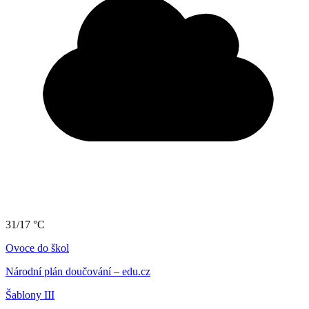
31/17 °C
Ovoce do škol
Národní plán doučování – edu.cz
Šablony III