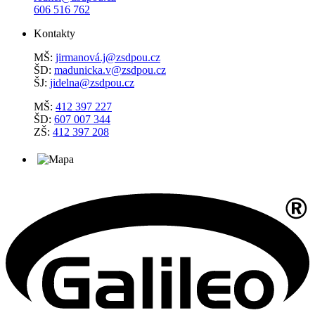
606 516 762
Kontakty
MŠ:
jirmanová.j@zsdpou.cz
ŠD:
madunicka.v@zsdpou.cz
ŠJ:
jidelna@zsdpou.cz
MŠ:
412 397 227
ŠD:
607 007 344
ZŠ:
412 397 208