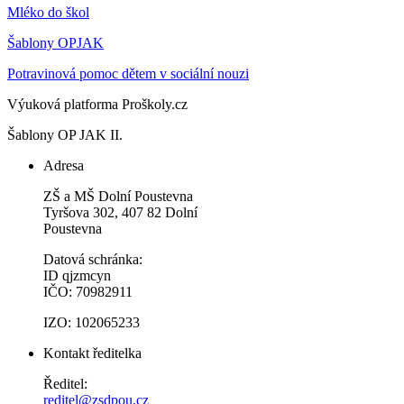
Mléko do škol
Šablony OPJAK
Potravinová pomoc dětem v sociální nouzi
Výuková platforma Proškoly.cz
Šablony OP JAK II.
Adresa
ZŠ a MŠ Dolní Poustevna
Tyršova 302, 407 82 Dolní
Poustevna
Datová schránka:
ID qjzmcyn
IČO: 70982911
IZO: 102065233
Kontakt ředitelka
Ředitel:
reditel@zsdpou.cz