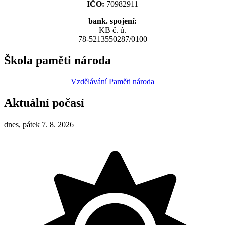
IČO:
70982911
bank. spojení:
KB č. ú.
78-5213550287/0100
Škola paměti národa
Vzdělávání Paměti národa
Aktuální počasí
dnes, pátek 7. 8. 2026