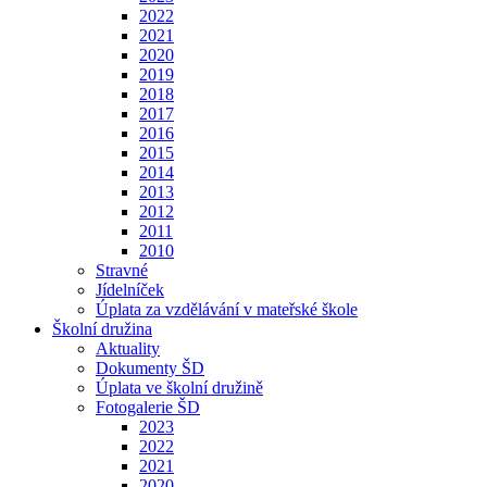
2022
2021
2020
2019
2018
2017
2016
2015
2014
2013
2012
2011
2010
Stravné
Jídelníček
Úplata za vzdělávání v mateřské škole
Školní družina
Aktuality
Dokumenty ŠD
Úplata ve školní družině
Fotogalerie ŠD
2023
2022
2021
2020