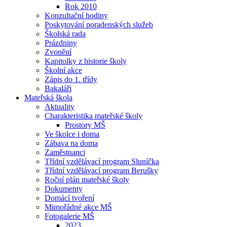
Rok 2010
Konzultační hodiny
Poskytování poradenských služeb
Školská rada
Prázdniny
Zvonění
Kapitolky z historie školy
Školní akce
Zápis do 1. třídy
Bakaláři
Mateřská škola
Aktuality
Charakteristika mateřské školy
Prostory MŠ
Ve školce i doma
Zábava na doma
Zaměstnanci
Třídní vzdělávací program Sluníčka
Třídní vzdělávací program Berušky
Roční plán mateřské školy
Dokumenty
Domácí tvoření
Mimořádné akce MŠ
Fotogalerie MŠ
2023