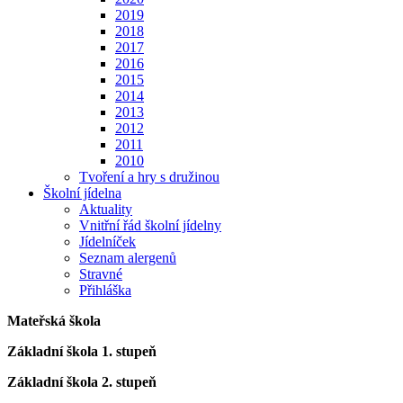
2019
2018
2017
2016
2015
2014
2013
2012
2011
2010
Tvoření a hry s družinou
Školní jídelna
Aktuality
Vnitřní řád školní jídelny
Jídelníček
Seznam alergenů
Stravné
Přihláška
Mateřská škola
Základní škola 1. stupeň
Základní škola 2. stupeň