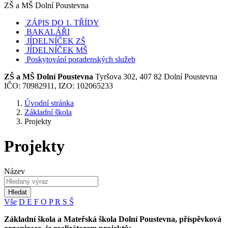
ZŠ a MŠ Dolní Poustevna
ZÁPIS DO 1. TŘÍDY
BAKALÁŘI
JÍDELNÍČEK ZŠ
JÍDELNÍČEK MŠ
Poskytování poradenských služeb
ZŠ a MŠ Dolní Poustevna
Tyršova 302, 407 82 Dolní Poustevna
IČO: 70982911, IZO: 102065233
Úvodní stránka
Základní škola
Projekty
Projekty
Název
Hledat
Vše
D
E
F
O
P
R
S
Š
Základní škola a Mateřská škola Dolní Poustevna, příspěvková