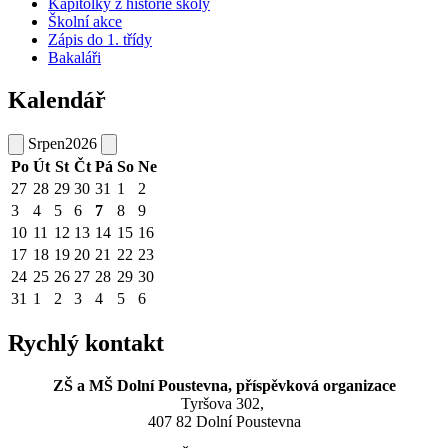
Kapitolky z historie školy
Školní akce
Zápis do 1. třídy
Bakaláři
Kalendář
Srpen
2026
Po
Út
St
Čt
Pá
So
Ne
27
28
29
30
31
1
2
3
4
5
6
7
8
9
10
11
12
13
14
15
16
17
18
19
20
21
22
23
24
25
26
27
28
29
30
31
1
2
3
4
5
6
Rychlý kontakt
ZŠ a MŠ Dolní Poustevna, příspěvková organizace
Tyršova 302,
407 82 Dolní Poustevna