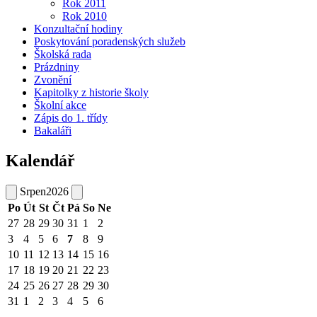
Rok 2011
Rok 2010
Konzultační hodiny
Poskytování poradenských služeb
Školská rada
Prázdniny
Zvonění
Kapitolky z historie školy
Školní akce
Zápis do 1. třídy
Bakaláři
Kalendář
Srpen
2026
Po
Út
St
Čt
Pá
So
Ne
27
28
29
30
31
1
2
3
4
5
6
7
8
9
10
11
12
13
14
15
16
17
18
19
20
21
22
23
24
25
26
27
28
29
30
31
1
2
3
4
5
6