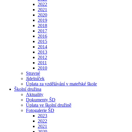
2022
2021
2020
2019
2018
2017
2016
2015
2014
2013
2012
2011
2010
Stravné
Jídelníček
Úplata za vzdělávání v mateřské škole
Školní družina
Aktuality
Dokumenty ŠD
Úplata ve školní družině
Fotogalerie ŠD
2023
2022
2021
2020