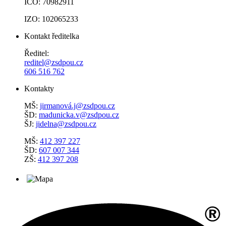
IČO: 70982911
IZO: 102065233
Kontakt ředitelka
Ředitel:
reditel@zsdpou.cz
606 516 762
Kontakty
MŠ:
jirmanová.j@zsdpou.cz
ŠD:
madunicka.v@zsdpou.cz
ŠJ:
jidelna@zsdpou.cz
MŠ:
412 397 227
ŠD:
607 007 344
ZŠ:
412 397 208