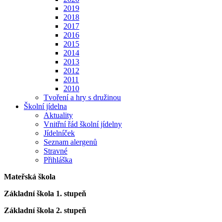
2019
2018
2017
2016
2015
2014
2013
2012
2011
2010
Tvoření a hry s družinou
Školní jídelna
Aktuality
Vnitřní řád školní jídelny
Jídelníček
Seznam alergenů
Stravné
Přihláška
Mateřská škola
Základní škola 1. stupeň
Základní škola 2. stupeň