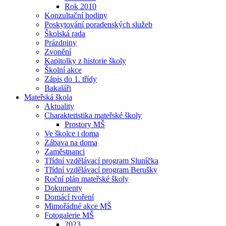
Rok 2010
Konzultační hodiny
Poskytování poradenských služeb
Školská rada
Prázdniny
Zvonění
Kapitolky z historie školy
Školní akce
Zápis do 1. třídy
Bakaláři
Mateřská škola
Aktuality
Charakteristika mateřské školy
Prostory MŠ
Ve školce i doma
Zábava na doma
Zaměstnanci
Třídní vzdělávací program Sluníčka
Třídní vzdělávací program Berušky
Roční plán mateřské školy
Dokumenty
Domácí tvoření
Mimořádné akce MŠ
Fotogalerie MŠ
2023