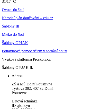
31/17 °C
Ovoce do škol
Národní plán doučování – edu.cz
Šablony III
Mléko do škol
Šablony OPJAK
Potravinová pomoc dětem v sociální nouzi
Výuková platforma Proškoly.cz
Šablony OP JAK II.
Adresa
ZŠ a MŠ Dolní Poustevna
Tyršova 302, 407 82 Dolní
Poustevna
Datová schránka:
ID qjzmcyn