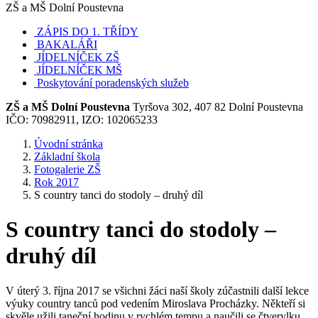
ZŠ a MŠ Dolní Poustevna
ZÁPIS DO 1. TŘÍDY
BAKALÁŘI
JÍDELNÍČEK ZŠ
JÍDELNÍČEK MŠ
Poskytování poradenských služeb
ZŠ a MŠ Dolní Poustevna
Tyršova 302, 407 82 Dolní Poustevna
IČO: 70982911, IZO: 102065233
Úvodní stránka
Základní škola
Fotogalerie ZŠ
Rok 2017
S country tanci do stodoly – druhý díl
S country tanci do stodoly –
druhý díl
V úterý 3. října 2017 se všichni žáci naší školy zúčastnili další lekce
výuky country tanců pod vedením Miroslava Procházky. Někteří si
skvěle užili taneční hodinu v rychlém tempu a naučili se čtverylku,