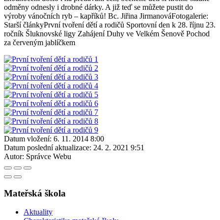
odměny odnesly i drobné dárky. A již teď se můžete pustit do
výroby vánočních ryb – kapříků! Bc. Jiřina JirmanováFotogalerie:
Starší článkyPrvní tvoření dětí a rodičů Sportovní den k 28. říjnu 23.
ročník Šluknovské ligy Zahájení Duhy ve Velkém Šenově Pochod
za červeným jablíčkem
Datum vložení:
6. 11. 2014 8:00
Datum poslední aktualizace:
24. 2. 2021 9:51
Autor:
Správce Webu
Mateřská škola
Aktuality