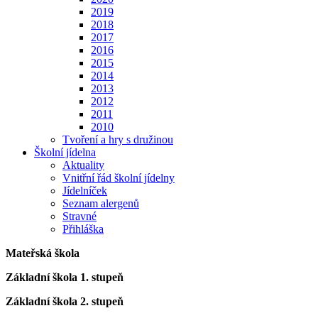
2019
2018
2017
2016
2015
2014
2013
2012
2011
2010
Tvoření a hry s družinou
Školní jídelna
Aktuality
Vnitřní řád školní jídelny
Jídelníček
Seznam alergenů
Stravné
Přihláška
Mateřská škola
Základní škola 1. stupeň
Základní škola 2. stupeň