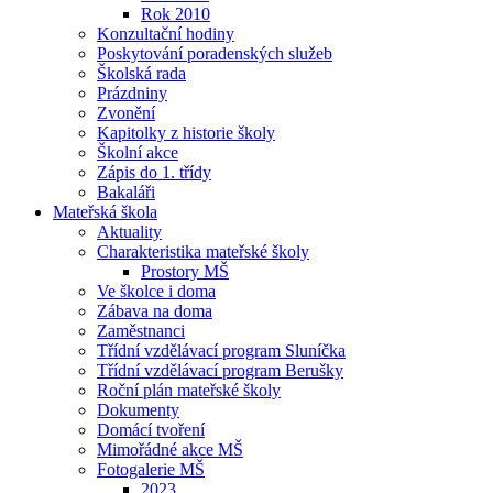
Rok 2010
Konzultační hodiny
Poskytování poradenských služeb
Školská rada
Prázdniny
Zvonění
Kapitolky z historie školy
Školní akce
Zápis do 1. třídy
Bakaláři
Mateřská škola
Aktuality
Charakteristika mateřské školy
Prostory MŠ
Ve školce i doma
Zábava na doma
Zaměstnanci
Třídní vzdělávací program Sluníčka
Třídní vzdělávací program Berušky
Roční plán mateřské školy
Dokumenty
Domácí tvoření
Mimořádné akce MŠ
Fotogalerie MŠ
2023