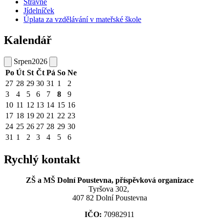
Stravné
Jídelníček
Úplata za vzdělávání v mateřské škole
Kalendář
Srpen
2026
Po
Út
St
Čt
Pá
So
Ne
27
28
29
30
31
1
2
3
4
5
6
7
8
9
10
11
12
13
14
15
16
17
18
19
20
21
22
23
24
25
26
27
28
29
30
31
1
2
3
4
5
6
Rychlý kontakt
ZŠ a MŠ Dolní Poustevna, příspěvková organizace
Tyršova 302,
407 82 Dolní Poustevna
IČO:
70982911