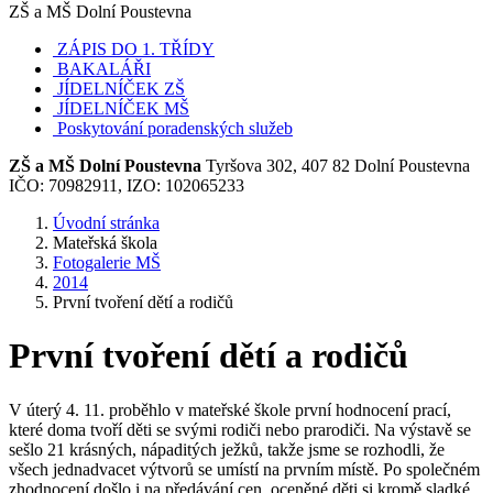
ZŠ a MŠ Dolní Poustevna
ZÁPIS DO 1. TŘÍDY
BAKALÁŘI
JÍDELNÍČEK ZŠ
JÍDELNÍČEK MŠ
Poskytování poradenských služeb
ZŠ a MŠ Dolní Poustevna
Tyršova 302, 407 82 Dolní Poustevna
IČO: 70982911, IZO: 102065233
Úvodní stránka
Mateřská škola
Fotogalerie MŠ
2014
První tvoření dětí a rodičů
První tvoření dětí a rodičů
V úterý 4. 11. proběhlo v mateřské škole první hodnocení prací,
které doma tvoří děti se svými rodiči nebo prarodiči. Na výstavě se
sešlo 21 krásných, nápaditých ježků, takže jsme se rozhodli, že
všech jednadvacet výtvorů se umístí na prvním místě. Po společném
zhodnocení došlo i na předávání cen, oceněné děti si kromě sladké