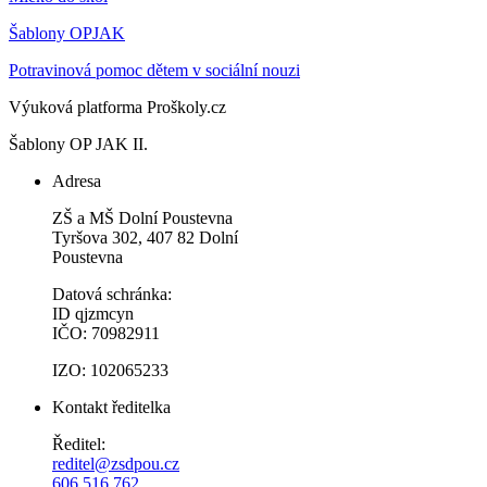
Šablony OPJAK
Potravinová pomoc dětem v sociální nouzi
Výuková platforma Proškoly.cz
Šablony OP JAK II.
Adresa
ZŠ a MŠ Dolní Poustevna
Tyršova 302, 407 82 Dolní
Poustevna
Datová schránka:
ID qjzmcyn
IČO: 70982911
IZO: 102065233
Kontakt ředitelka
Ředitel:
reditel@zsdpou.cz
606 516 762