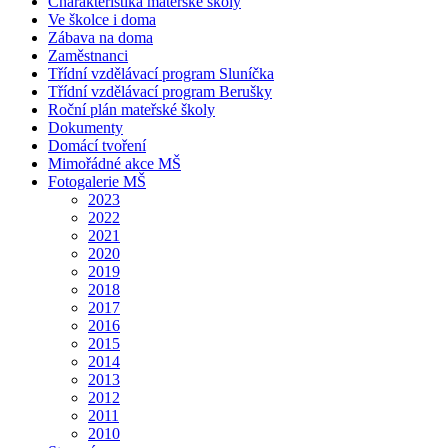
Charakteristika mateřské školy
Ve školce i doma
Zábava na doma
Zaměstnanci
Třídní vzdělávací program Sluníčka
Třídní vzdělávací program Berušky
Roční plán mateřské školy
Dokumenty
Domácí tvoření
Mimořádné akce MŠ
Fotogalerie MŠ
2023
2022
2021
2020
2019
2018
2017
2016
2015
2014
2013
2012
2011
2010