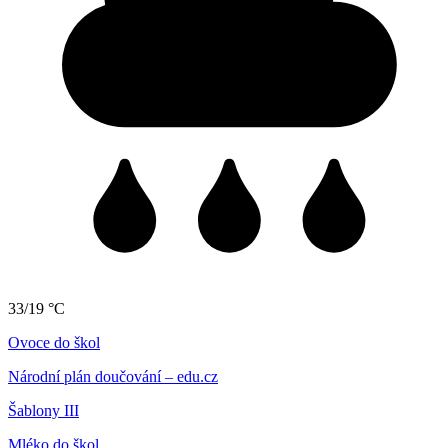
33/19 °C
Ovoce do škol
Národní plán doučování – edu.cz
Šablony III
Mléko do škol