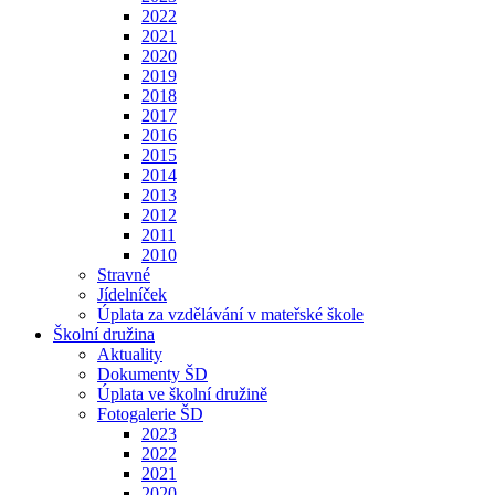
2022
2021
2020
2019
2018
2017
2016
2015
2014
2013
2012
2011
2010
Stravné
Jídelníček
Úplata za vzdělávání v mateřské škole
Školní družina
Aktuality
Dokumenty ŠD
Úplata ve školní družině
Fotogalerie ŠD
2023
2022
2021
2020