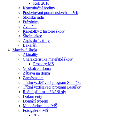
Rok 2010
Konzultační hodiny
Poskytování poradenských služeb
Školská rada
Prázdniny
Zvonění
Kapitolky z historie školy
Školní akce
Zápis do 1. třídy
Bakaláři
Mateřská škola
Aktuality
Charakteristika mateřské školy
Prostory MŠ
Ve školce i doma
Zábava na doma
Zaměstnanci
Třídní vzdělávací program Sluníčka
Třídní vzdělávací program Berušky
Roční plán mateřské školy
Dokumenty
Domácí tvoření
Mimořádné akce MŠ
Fotogalerie MŠ
2023