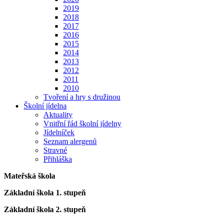
2019
2018
2017
2016
2015
2014
2013
2012
2011
2010
Tvoření a hry s družinou
Školní jídelna
Aktuality
Vnitřní řád školní jídelny
Jídelníček
Seznam alergenů
Stravné
Přihláška
Mateřská škola
Základní škola 1. stupeň
Základní škola 2. stupeň