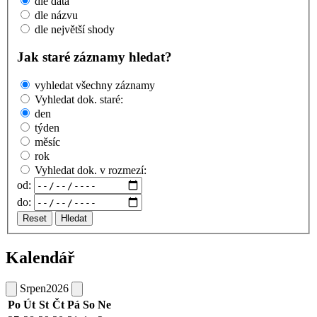
dle data
dle názvu
dle největší shody
Jak staré záznamy hledat?
vyhledat všechny záznamy
Vyhledat dok. staré:
den
týden
měsíc
rok
Vyhledat dok. v rozmezí:
od:
do:
Reset
Hledat
Kalendář
Srpen
2026
Po
Út
St
Čt
Pá
So
Ne