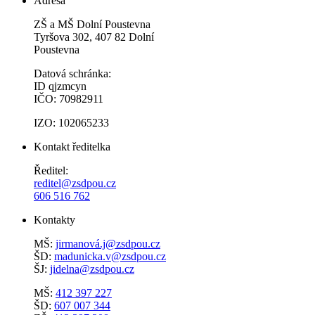
Adresa
ZŠ a MŠ Dolní Poustevna
Tyršova 302, 407 82 Dolní
Poustevna
Datová schránka:
ID qjzmcyn
IČO: 70982911
IZO: 102065233
Kontakt ředitelka
Ředitel:
reditel@zsdpou.cz
606 516 762
Kontakty
MŠ:
jirmanová.j@zsdpou.cz
ŠD:
madunicka.v@zsdpou.cz
ŠJ:
jidelna@zsdpou.cz
MŠ:
412 397 227
ŠD:
607 007 344