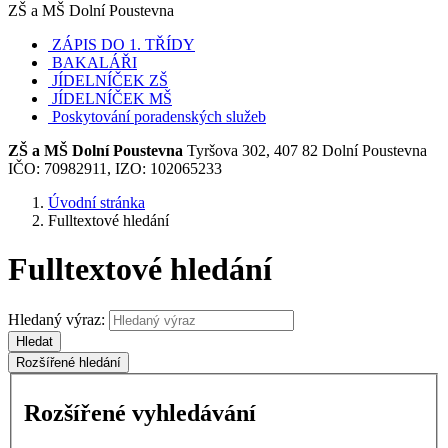
ZŠ a MŠ Dolní Poustevna
ZÁPIS DO 1. TŘÍDY
BAKALÁŘI
JÍDELNÍČEK ZŠ
JÍDELNÍČEK MŠ
Poskytování poradenských služeb
ZŠ a MŠ Dolní Poustevna
Tyršova 302, 407 82 Dolní Poustevna
IČO: 70982911, IZO: 102065233
Úvodní stránka
Fulltextové hledání
Fulltextové hledání
Hledaný výraz:
Hledat
Rozšířené hledání
Rozšířené vyhledávání