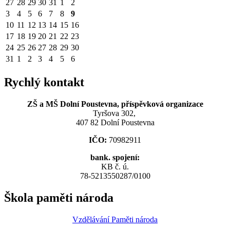
27
28
29
30
31
1
2
3
4
5
6
7
8
9
10
11
12
13
14
15
16
17
18
19
20
21
22
23
24
25
26
27
28
29
30
31
1
2
3
4
5
6
Rychlý kontakt
ZŠ a MŠ Dolní Poustevna, příspěvková organizace
Tyršova 302,
407 82 Dolní Poustevna
IČO:
70982911
bank. spojení:
KB č. ú.
78-5213550287/0100
Škola paměti národa
Vzdělávání Paměti národa